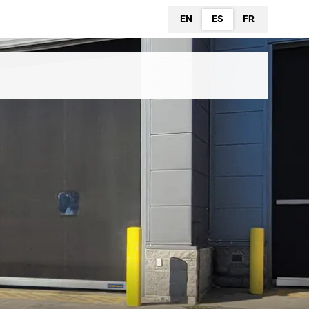
EN
ES
FR